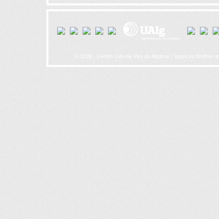
© 2026 - Centro Ciência Viva do Algarve | Todos os direitos r