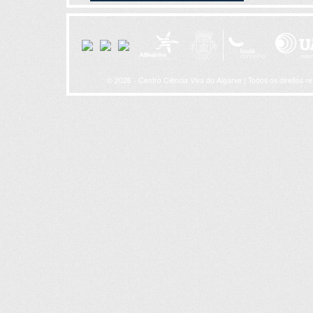
© 2026 - Centro Ciência Viva do Algarve | Todos os direitos r