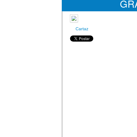
GR
Cartaz