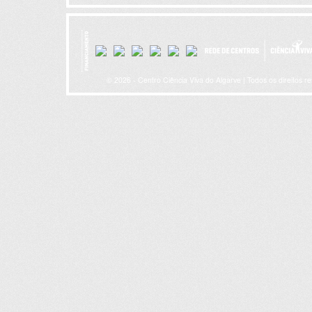
© 2026 - Centro Ciência Viva do Algarve | Todos os direitos r