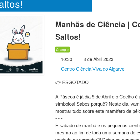
altos!
Manhãs de Ciência | C
Saltos!
Crianças
10:30
8 de Abril 2023
Centro Ciência Viva do Algarve
👉 ESGOTADO
- - -
A Páscoa é já dia 9 de Abril e o Coelho é
símbolos! Sabes porquê? Neste dia, vam
mostrar tudo sobre este mamífero de pêlo
- - -
É sábado de manhã e os pequenos cienti
mesmo ao fim de toda uma semana de es
vontade de aprender?! Deixe-os connosc