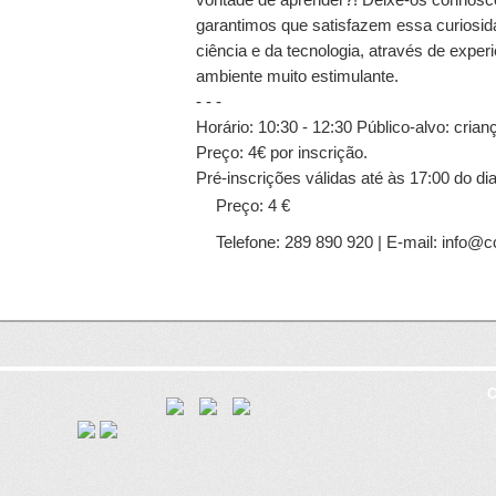
garantimos que satisfazem essa curiosi
ciência e da tecnologia, através de exper
ambiente muito estimulante.
- - -
Horário: 10:30 - 12:30 Público-alvo: cria
Preço: 4€ por inscrição.
Pré-inscrições válidas até às 17:00 do dia
atividade. Após a hora referida o lugar po
Preço: 4 €
Telefone: 289 890 920 | E-mail: info@c
C
8