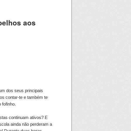
oelhos aos
 um dos seus principais
os contar-te e também te
 fofinho.
stas continuam ativos? E
cola ainda não perderam a
o! Durante duas horas,