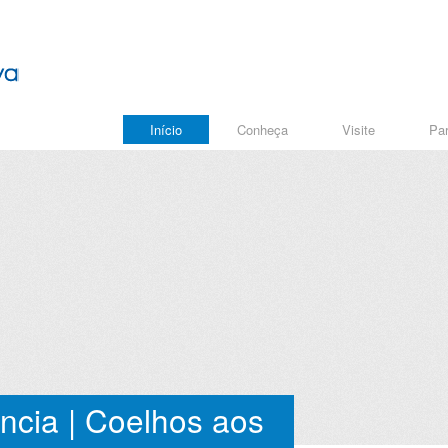
Início
Conheça
Visite
Par
ncia | Coelhos aos