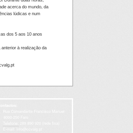
dade acerca do mundo, da
iências lúdicas e num
nças dos 5 aos 10 anos
 anterior à realização da
de não ser garantido.
cvalg.pt
ontactos:
Rua Comandante Francisco Manuel
000-250 Faro
Telefone:
289 890 920 (rede fixa)
E-mail:
info@ccvalg.pt