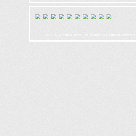
© 2026 - Centro Ciência Viva do Algarve | Todos os direitos r