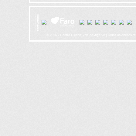
© 2026 - Centro Ciência Viva do Algarve | Todos os direitos r