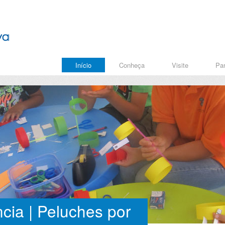
Início
Conheça
Visite
Par
cia | Peluches por