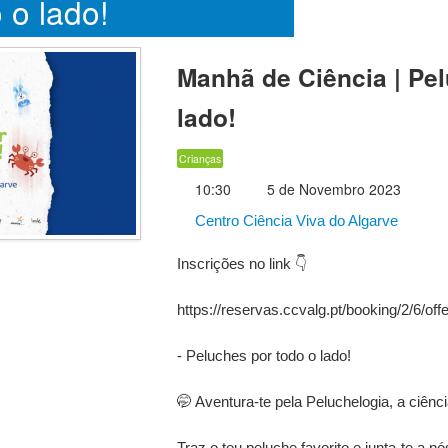
 o lado!
Manhã de Ciência | Pe
lado!
Crianças
10:30
5 de Novembro 2023
Centro Ciência Viva do Algarve
Inscrições no link 👇
https://reservas.ccvalg.pt/booking/2/6/off
- Peluches por todo o lado!
🤭 Aventura-te pela Peluchelogia, a ciênc
Traz o teu peluche favorito e junta-te a nó