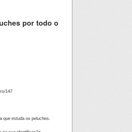
luches por todo o
ers/147
ia que estuda os peluches.
s na sua identificação