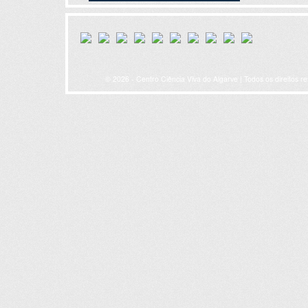
© 2026 - Centro Ciência Viva do Algarve | Todos os direitos r