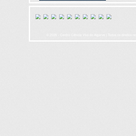
© 2026 - Centro Ciência Viva do Algarve | Todos os direitos r