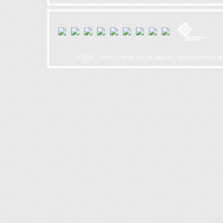
© 2026 - Centro Ciência Viva do Algarve | Todos os direitos r