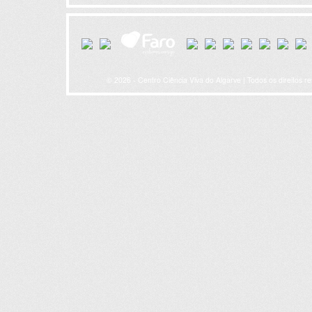
© 2026 - Centro Ciência Viva do Algarve | Todos os direitos r