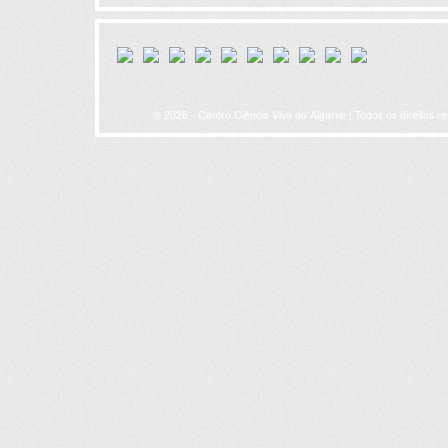
© 2026 - Centro Ciência Viva do Algarve | Todos os direitos r