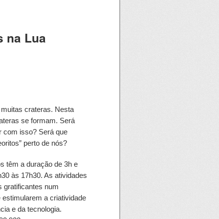
s na Lua
m muitas crateras. Nesta
rateras se formam. Será
r com isso? Será que
ritos” perto de nós?
s têm a duração de 3h e
h30 às 17h30. As atividades
 gratificantes num
 estimularem a criatividade
cia e da tecnologia.