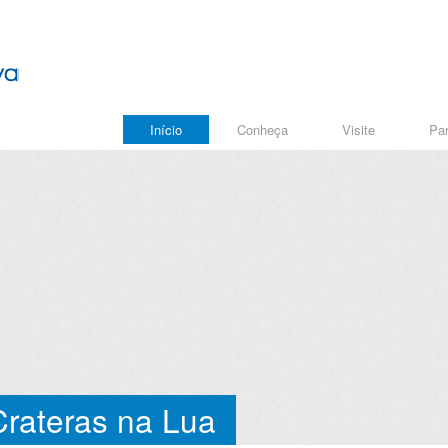
Início
Conheça
Visite
Par
rateras na Lua