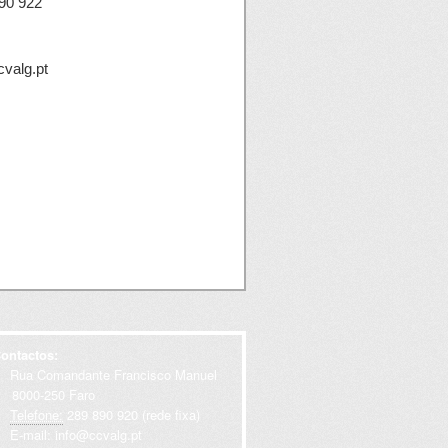
890 922
cvalg.pt
ontactos:
Rua Comandante Francisco Manuel
000-250 Faro
Telefone:
289 890 920 (rede fixa)
E-mail:
info@ccvalg.pt