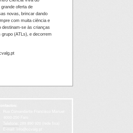
 grande oferta de
sas novas, brincar dando
empre com muita ciência e
o destinam-se às crianças
m grupo (ATLs), e decorrem
cvalg.pt
das preferencialmente aos
00): para público dos 5-12
 nas tardes as crianças
ontactos:
Rua Comandante Francisco Manuel
000-250 Faro
Telefone:
289 890 920 (rede fixa)
E-mail:
info@ccvalg.pt