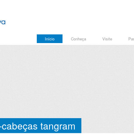
Início
Conheça
Visite
Par
-cabeças tangram