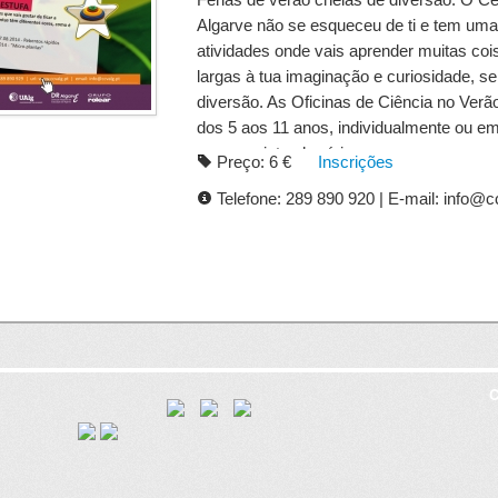
Algarve não se esqueceu de ti e tem uma
atividades onde vais aprender muitas coi
largas à tua imaginação e curiosidade, s
diversão. As Oficinas de Ciência no Verã
dos 5 aos 11 anos, individualmente ou e
nos seguintes horários:
Preço: 6 €
Inscrições
Telefone: 289 890 920 | E-mail: info@c
10h00 - MANHÃS (duração 1h30): dedica
ATLs - (3 €) 14h30 - TARDES (duração 3h
anos e ATLs - (6 €)
As tardes incluem meia hora para lanche;
devem trazer lanche.
C
8