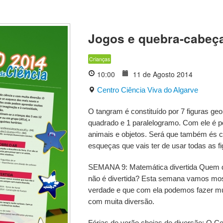
Jogos e quebra-cabeç
Crianças
10:00
11 de Agosto 2014
Centro Ciência Viva do Algarve
O tangram é constituído por 7 figuras geo
quadrado e 1 paralelogramo. Com ele é po
animais e objetos. Será que também és c
esqueças que vais ter de usar todas as fi
SEMANA 9: Matemática divertida Quem d
não é divertida? Esta semana vamos mos
verdade e que com ela podemos fazer mu
com muita diversão.
Férias de verão cheias de diversão: O Ce