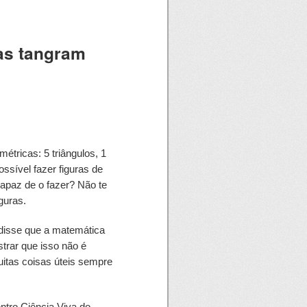
as tangram
métricas: 5 triângulos, 1
ssível fazer figuras de
apaz de o fazer? Não te
guras.
isse que a matemática
trar que isso não é
itas coisas úteis sempre
ntro Ciência Viva do