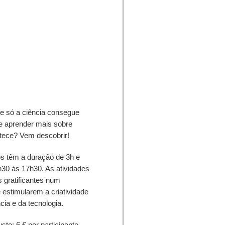
e só a ciência consegue
 e aprender mais sobre
tece? Vem descobrir!
s têm a duração de 3h e
h30 às 17h30. As atividades
 gratificantes num
 estimularem a criatividade
cia e da tecnologia.
to: 6 € por participante.