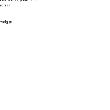
890 922
cvalg.pt
ontactos:
Rua Comandante Francisco Manuel
000-250 Faro
Telefone:
289 890 920 (rede fixa)
E-mail:
info@ccvalg.pt