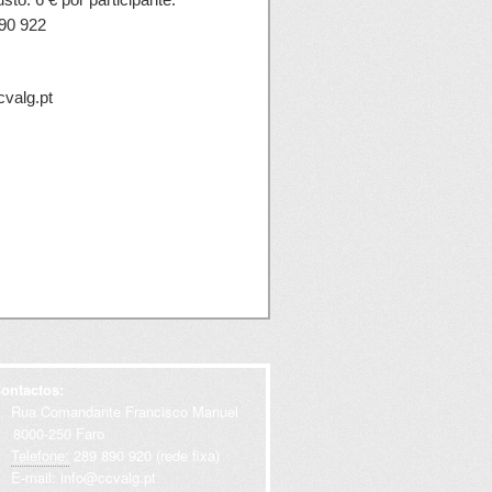
890 922
cvalg.pt
ontactos:
Rua Comandante Francisco Manuel
000-250 Faro
Telefone:
289 890 920 (rede fixa)
E-mail:
info@ccvalg.pt