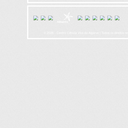
© 2026 - Centro Ciência Viva do Algarve | Todos os direitos r