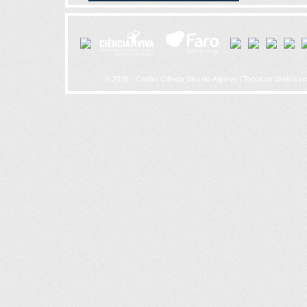
© 2026 - Centro Ciência Viva do Algarve | Todos os direitos r