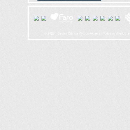
© 2026 - Centro Ciência Viva do Algarve | Todos os direitos r