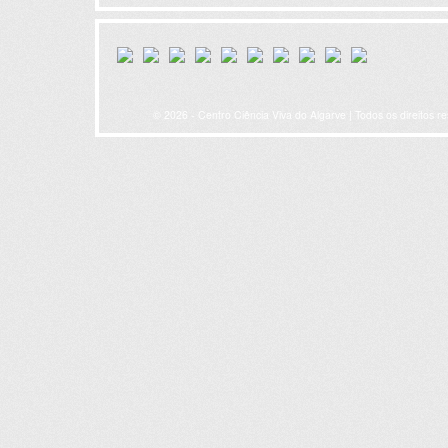
© 2026 - Centro Ciência Viva do Algarve | Todos os direitos r