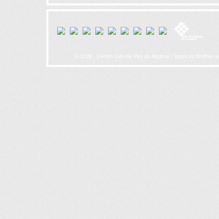
© 2026 - Centro Ciência Viva do Algarve | Todos os direitos r