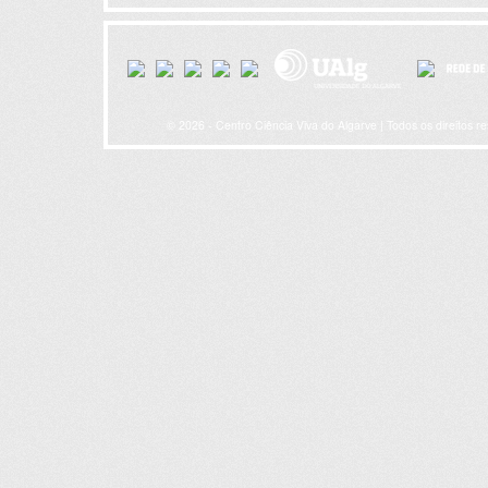
© 2026 - Centro Ciência Viva do Algarve | Todos os direitos r