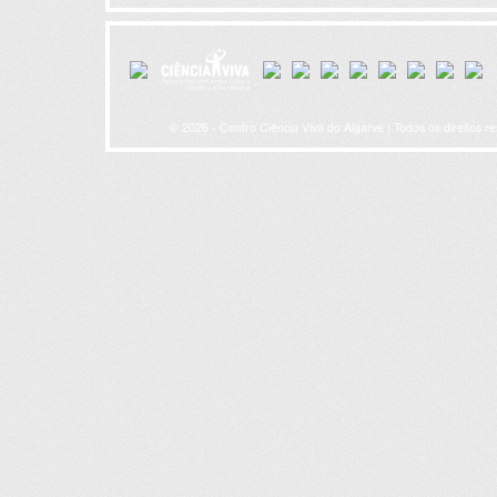
© 2026 - Centro Ciência Viva do Algarve | Todos os direitos r