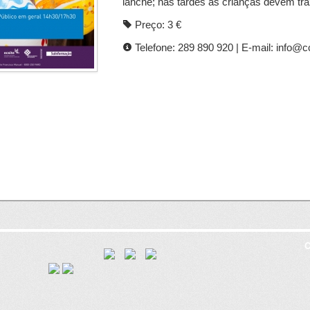
lanche; nas tardes as crianças devem tra
Preço: 3 €
Telefone: 289 890 920 | E-mail: info@c
C
8