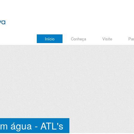
Início
Conheça
Visite
Par
om água - ATL's