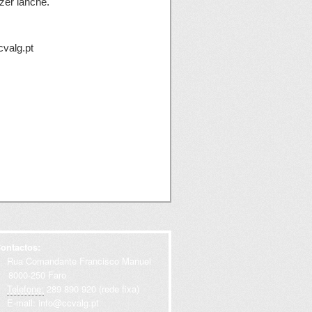
zer lanche.
cvalg.pt
ontactos:
Rua Comandante Francisco Manuel
000-250 Faro
Telefone:
289 890 920 (rede fixa)
E-mail:
info@ccvalg.pt