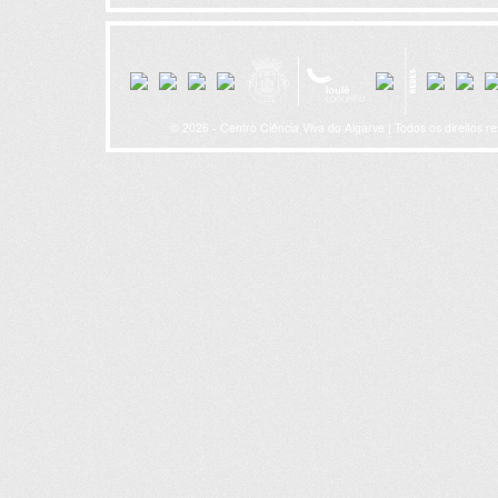
© 2026 - Centro Ciência Viva do Algarve | Todos os direitos r