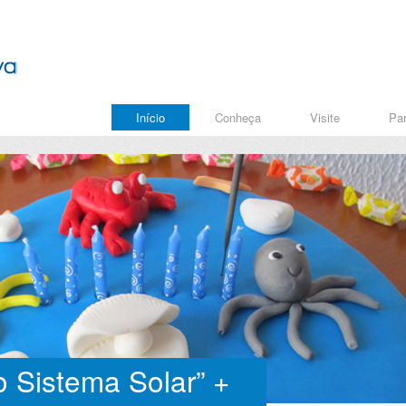
Início
Conheça
Visite
Par
 Sistema Solar” +