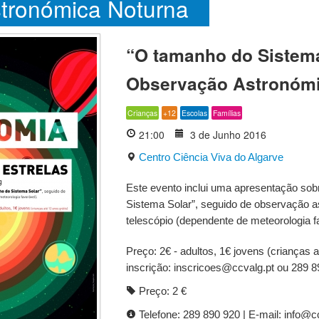
tronómica Noturna
“O tamanho do Sistema
Observação Astronómi
Crianças
+12
Escolas
Famílias
21:00
3 de Junho 2016
Centro Ciência Viva do Algarve
Este evento inclui uma apresentação so
Sistema Solar”, seguido de observação 
telescópio (dependente de meteorologia f
Preço: 2€ - adultos, 1€ jovens (crianças a
inscrição: inscricoes@ccvalg.pt ou 289 
Preço: 2 €
Telefone: 289 890 920 | E-mail: info@c