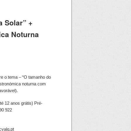
 Solar” +
ca Noturna
bre o tema – “O tamanho do
astronómica noturna com
avorável).
té 12 anos grátis) Pré-
890 922
cvalg.pt