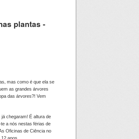
as plantas -
tas, mas como é que ela se
uem as grandes árvores
copa das árvores?! Vem
á chegaram! É altura de
te a nós nestas férias de
 As Oficinas de Ciência no
s 12 anos