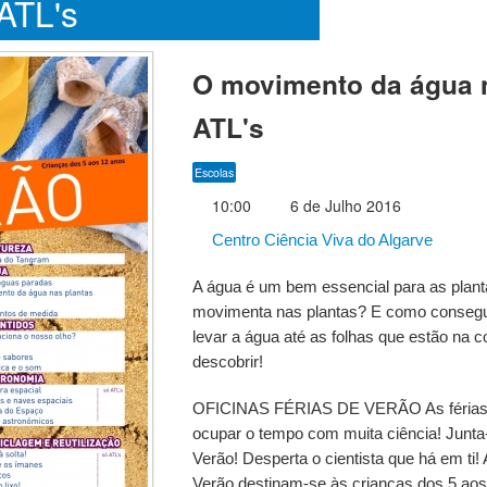
 ATL's
O movimento da água n
ATL's
Escolas
10:00
6 de Julho 2016
Centro Ciência Viva do Algarve
A água é um bem essencial para as plan
movimenta nas plantas? E como conseg
levar a água até as folhas que estão na 
descobrir!
OFICINAS FÉRIAS DE VERÃO As férias j
ocupar o tempo com muita ciência! Junta-
Verão! Desperta o cientista que há em ti!
Verão destinam-se às crianças dos 5 ao