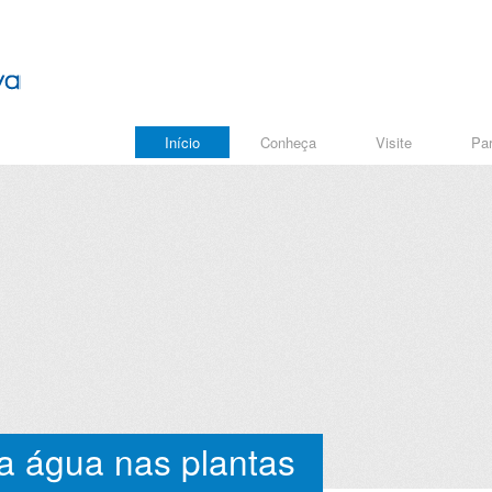
Início
Conheça
Visite
Par
a água nas plantas