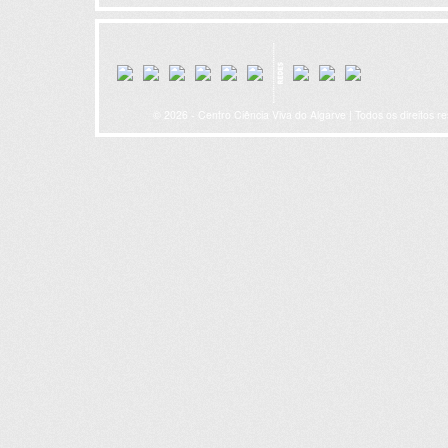
© 2026 - Centro Ciência Viva do Algarve | Todos os direitos r