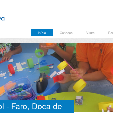
Início
Conheça
Visite
Par
l - Faro, Doca de