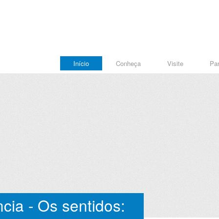
Início
Conheça
Visite
Par
cia - Os sentidos: