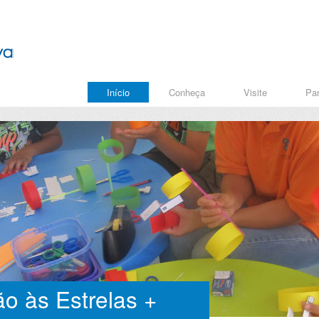
Início
Conheça
Visite
Par
o às Estrelas +