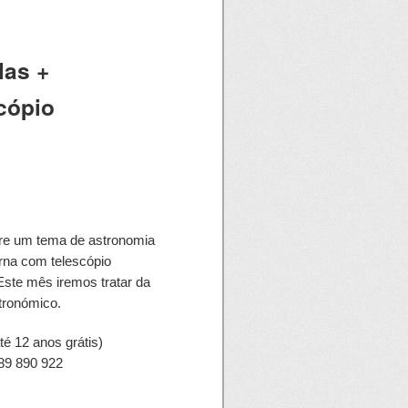
las +
cópio
bre um tema de astronomia
rna com telescópio
Este mês iremos tratar da
tronómico.
té 12 anos grátis)
289 890 922