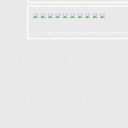
© 2026 - Centro Ciência Viva do Algarve | Todos os direitos r