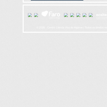
© 2026 - Centro Ciência Viva do Algarve | Todos os direitos r