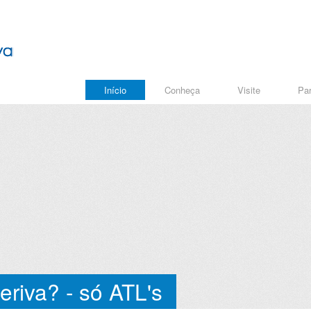
Início
Conheça
Visite
Par
eriva? - só ATL's