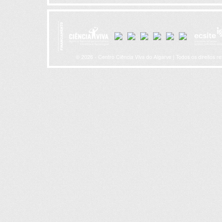
© 2026 - Centro Ciência Viva do Algarve | Todos os direitos r