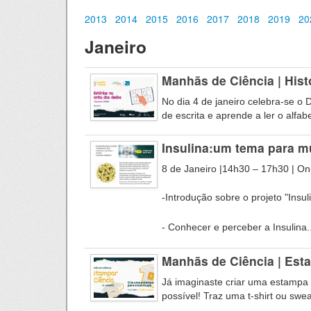
2013
2014
2015
2016
2017
2018
2019
20
Janeiro
Manhãs de Ciência | Hist
No dia 4 de janeiro celebra-se o 
de escrita e aprende a ler o alfab
Insulina:um tema para mu
8 de Janeiro |14h30 – 17h30 | On-
-Introdução sobre o projeto "Insul
- Conhecer e perceber a Insulina..
Manhãs de Ciência | Est
Já imaginaste criar uma estampa e
possível! Traz uma t-shirt ou swea