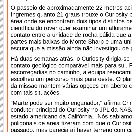
O passeio de aproximadamente 22 metros aci
íngremes quanto 21 graus trouxe o Curiosity 
área onde se encontram dois tipos distintos d
científica do rover quer examinar um afloram
contato entre a unidade de rocha pálida que 
partes mais baixas do Monte Sharp e uma un
escura que a missão ainda não investigou de 
Há duas semanas atrás, o Curiosity dirigia-se
contato geológico comparável mais para sul. F
escorregadias no caminho, a equipa reencami
escolheu um percurso mais para oeste. O pla
da missão mantem várias opções em aberto com
com tais situações.
"Marte pode ser muito enganador," afirma Chri
condutor principal do Curiosity no JPL da N
estado americano da Califórnia. "Nós sabíam
poligonais de areia fizeram com que o Curiosi
passado, mas parecia aí haver terreno com ca