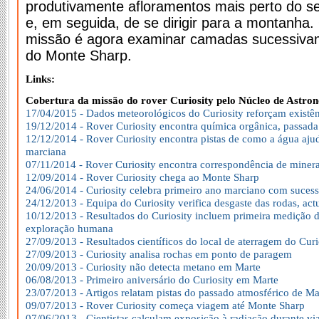
produtivamente afloramentos mais perto do se
e, em seguida, de se dirigir para a montanha. 
missão é agora examinar camadas sucessiva
do Monte Sharp.
Links:
Cobertura da missão do rover Curiosity pelo Núcleo de Astr
17/04/2015 - Dados meteorológicos do Curiosity reforçam existê
19/12/2014 - Rover Curiosity encontra química orgânica, passada
12/12/2014 - Rover Curiosity encontra pistas de como a água aj
marciana
07/11/2014 - Rover Curiosity encontra correspondência de minera
12/09/2014 - Rover Curiosity chega ao Monte Sharp
24/06/2014 - Curiosity celebra primeiro ano marciano com suces
24/12/2013 - Equipa do Curiosity verifica desgaste das rodas, act
10/12/2013 - Resultados do Curiosity incluem primeira medição 
exploração humana
27/09/2013 - Resultados científicos do local de aterragem do Curi
27/09/2013 - Curiosity analisa rochas em ponto de paragem
20/09/2013 - Curiosity não detecta metano em Marte
06/08/2013 - Primeiro aniversário do Curiosity em Marte
23/07/2013 - Artigos relatam pistas do passado atmosférico de Ma
09/07/2013 - Rover Curiosity começa viagem até Monte Sharp
07/06/2013 - Cientistas calculam exposição à radiação durante v