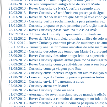
04/06/2013 - Seixos comprovam antigo leito de rio em Marte
21/05/2013 - Rover Curiosity da NASA perfura segundo alvo
19/03/2013 - Rover Curiosity vê tendência em presença de água
15/03/2013 - Rover da NASA descobre que Marte já teve condiçõe
05/02/2013 - Curiosity perfura rocha marciana pela primeira vez
18/01/2013 - Curiosity prepara-se para primeira perfuração marci
28/12/2012 - Rover Curiosity passa Natal na "Casa da Avó"
11/12/2012 - O futuro do Curiosity: mapeamento montanhoso
04/12/2012 - Rover da NASA completa primeira análise de solo 
06/11/2012 - Rover Curiosity encontra pistas de mudanças na atm
02/11/2012 - Curiosity analisa primeiras amostras de solo marcia
02/10/2012 - Curiosity descobre que tempo em Marte é surpreen
28/09/2012 - Rover Curiosity descobre antigo leito na superfície
21/09/2012 - Rover Curiosity aponta armas para rocha invulgar 
07/09/2012 - Rover Curiosity começa actividades com o seu braç
31/08/2012 - Curiosity começa viagem para Este
28/08/2012 - Curiosity envia incrível imagem em alta-resolução 
21/08/2012 - Laser e braço do Curiosity passam primeiros testes
10/08/2012 - Curiosity envia 1.º panorama a cores
07/08/2012 - Curiosity aterra em Marte!
03/08/2012 - Rover Curiosity: tudo ou nada
31/07/2012 - Aterragem de rover marciano segue grande tradição
17/07/2012 - Rover Curiosity a caminho da aterragem no início d
20/12/2011 - Rover marciano da NASA começa pesquisa no espa